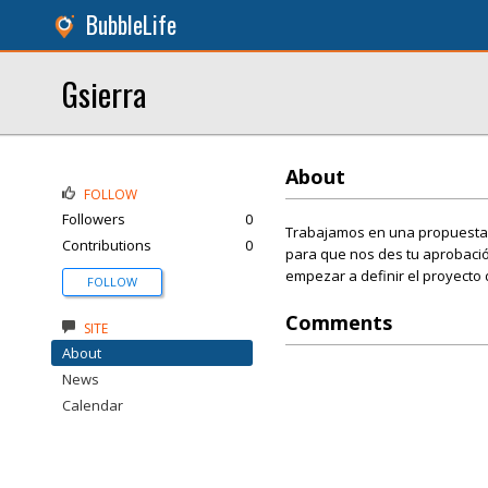
BubbleLife
Gsierra
About
FOLLOW
Followers
0
Trabajamos en una propuesta p
Contributions
0
para que nos des tu aprobaci
empezar a definir el proyecto d
FOLLOW
Comments
SITE
About
News
Calendar