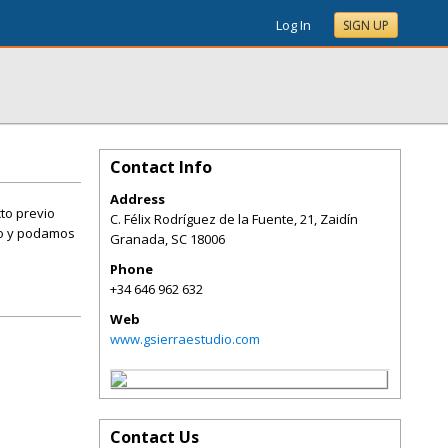
Log In
SIGN UP
Contact Info
Address
to previo
C. Félix Rodríguez de la Fuente, 21, Zaidín
to y podamos
Granada
,
SC
18006
Phone
+34 646 962 632
Web
www.gsierraestudio.com
Contact Us